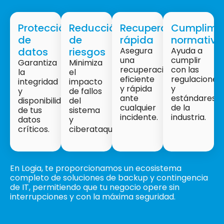
Protección
Reducción
Recuperación
Cumplimi
de
de
rápida
normativo
datos
riesgos
Asegura
Ayuda a
una
cumplir
Garantiza
Minimiza
recuperación
con las
la
el
eficiente
regulaciones
integridad
impacto
y rápida
y
y
de fallos
ante
estándares
disponibilidad
del
cualquier
de la
de tus
sistema
incidente.
industria.
datos
y
críticos.
ciberataques.
En Logia, te proporcionamos un ecosistema
completo de soluciones de backup y contingencia
de IT, permitiendo que tu negocio opere sin
interrupciones y con la máxima seguridad.